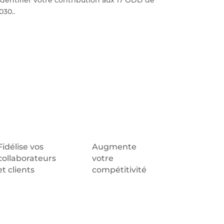
030..
Fidélise vos
Augmente
collaborateurs
votre
et clients
compétitivité