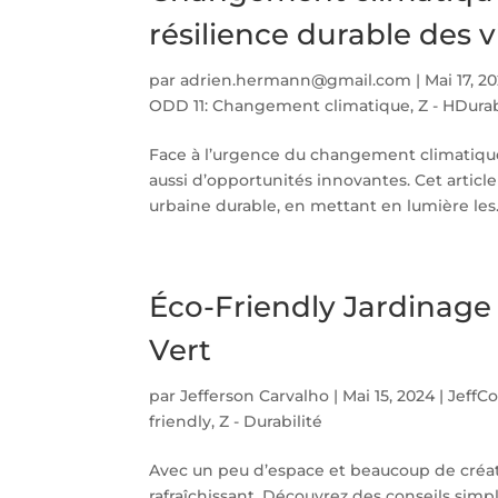
résilience durable des vi
par
adrien.hermann@gmail.com
|
Mai 17, 2
ODD 11: Changement climatique
,
Z - HDura
Face à l’urgence du changement climatique,
aussi d’opportunités innovantes. Cet article
urbaine durable, en mettant en lumière les.
Éco-Friendly Jardinage 
Vert
par
Jefferson Carvalho
|
Mai 15, 2024
|
JeffC
friendly
,
Z - Durabilité
Avec un peu d’espace et beaucoup de créati
rafraîchissant. Découvrez des conseils simpl