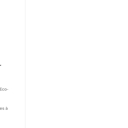
r
 Eco-
es à